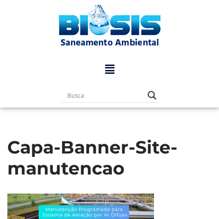
Pular
para
o
conteúdo
Capa-Banner-Site-
manutencao