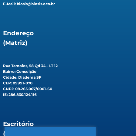
E-Mail: biosis@biosis.eco.br
Endereço
(Matriz)
Rua Tamoios, 58 Qd 34 – LT 12
Bairro: Conceição
Cidade: Diadema SP
CEP: 09991-070
CNPJ: 08.265.067/0001-60
IE: 286.830.124.116
Escritório
(Filial)