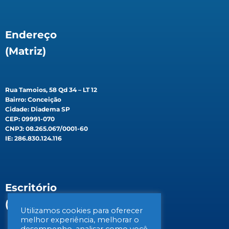
Endereço
(Matriz)
Rua Tamoios, 58 Qd 34 – LT 12
Bairro: Conceição
Cidade: Diadema SP
CEP: 09991-070
CNPJ: 08.265.067/0001-60
IE: 286.830.124.116
Escritório
(Filial)
Utilizamos cookies para oferecer
melhor experiência, melhorar o