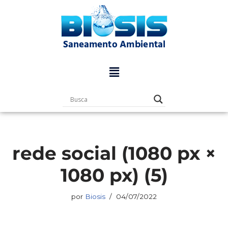
Pular
para
o
conteúdo
rede social (1080 px ×
1080 px) (5)
por
Biosis
04/07/2022