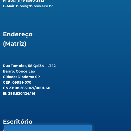
Filtros: (11) 9 5060-3812
E-Mail: biosis@biosis.eco.br
Endereço
(Matriz)
Rua Tamoios, 58 Qd 34 – LT 12
Bairro: Conceição
Cidade: Diadema SP
CEP: 09991-070
CNPJ: 08.265.067/0001-60
IE: 286.830.124.116
Escritório