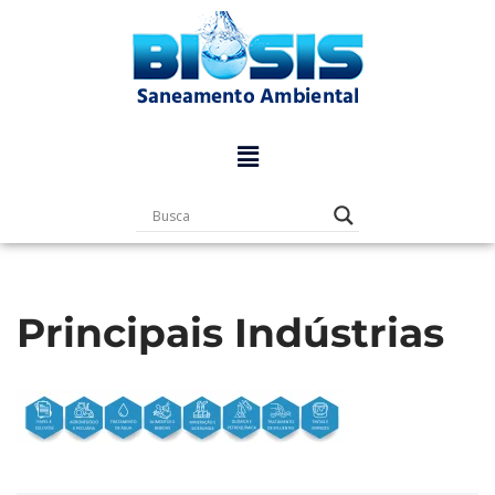
Pular
para
o
conteúdo
Principais Indústrias