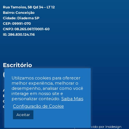
Rua Tamoios, 58 Qd 34 – LT 12
Bairro: Conceição
Cidade: Diadema SP
CEP: 09991-070
CNPJ: 08.265.067/0001-60
IE: 286.830.124.116
Escritório
(Filial)
Utilizamos cookies para oferecer
melhor experiência, melhorar o
desempenho, analisar como você
Av. Gen. Valdomiro de Lima, 647B
interage em nosso site e
Bairro: Jabaquara
personalizar conteúdo.
Saiba Mais
Cidade: São Paulo/SP
Configuração de Cookie
CEP: 04344-070
Aceitar
© 2026 BIOSIS Saneamento Ambiental | Desenvolvido por Insidesign