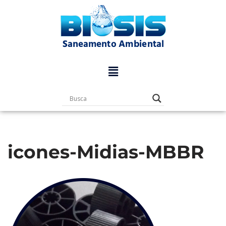
Pular
para
o
conteúdo
icones-Midias-MBBR