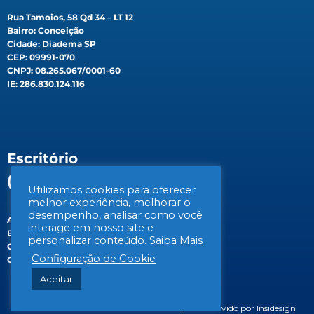
Rua Tamoios, 58 Qd 34 – LT 12
Bairro: Conceição
Cidade: Diadema SP
CEP: 09991-070
CNPJ: 08.265.067/0001-60
IE: 286.830.124.116
Escritório
(Filial)
Utilizamos cookies para oferecer
melhor experiência, melhorar o
desempenho, analisar como você
Av. Gen. Valdomiro de Lima, 647B
interage em nosso site e
Bairro: Jabaquara
personalizar conteúdo.
Saiba Mais
Cidade: São Paulo/SP
Configuração de Cookie
CEP: 04344-070
Aceitar
© 2026 BIOSIS Saneamento Ambiental | Desenvolvido por Insidesign