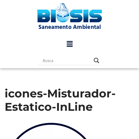
Pular
para
o
conteúdo
icones-Misturador-
Estatico-InLine