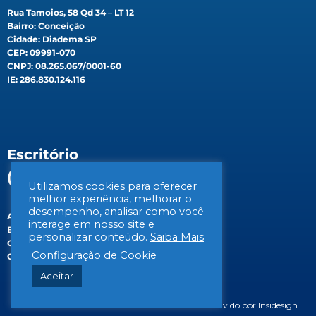
Rua Tamoios, 58 Qd 34 – LT 12
Bairro: Conceição
Cidade: Diadema SP
CEP: 09991-070
CNPJ: 08.265.067/0001-60
IE: 286.830.124.116
Escritório
(Filial)
Utilizamos cookies para oferecer
melhor experiência, melhorar o
desempenho, analisar como você
Av. Gen. Valdomiro de Lima, 647B
interage em nosso site e
Bairro: Jabaquara
personalizar conteúdo.
Saiba Mais
Cidade: São Paulo/SP
Configuração de Cookie
CEP: 04344-070
Aceitar
© 2026 BIOSIS Saneamento Ambiental | Desenvolvido por Insidesign