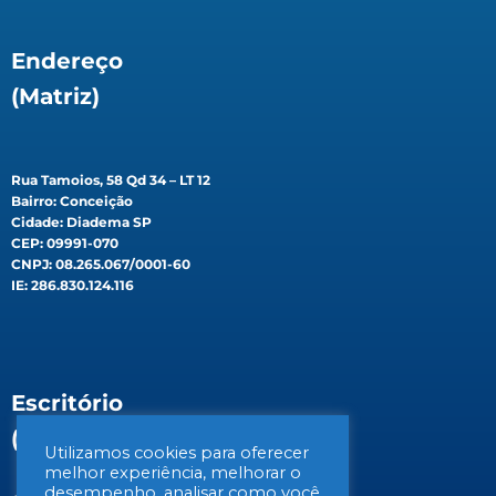
Endereço
(Matriz)
Rua Tamoios, 58 Qd 34 – LT 12
Bairro: Conceição
Cidade: Diadema SP
CEP: 09991-070
CNPJ: 08.265.067/0001-60
IE: 286.830.124.116
Escritório
(Filial)
Utilizamos cookies para oferecer
melhor experiência, melhorar o
desempenho, analisar como você