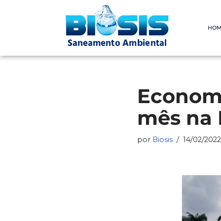
Pular
HOM
para
o
conteúdo
Economi
mês na 
por
Biosis
14/02/2022