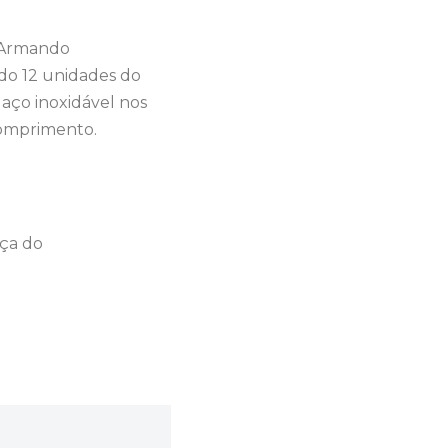
. Armando
do 12 unidades do
ço inoxidável nos
comprimento.
nça do