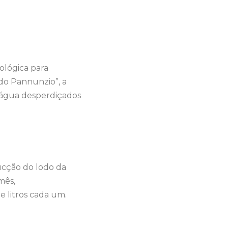
ológica para
do Pannunzio”, a
e água desperdiçados
ucção do lodo da
mês,
 litros cada um.