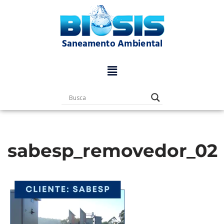
Pular
para
o
conteúdo
sabesp_removedor_02