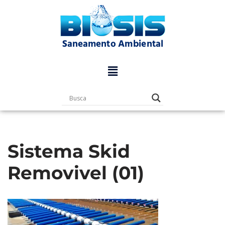
Pular
para
o
conteúdo
Sistema Skid
Removivel (01)