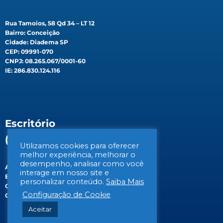
Rua Tamoios, 58 Qd 34 – LT 12
Bairro: Conceição
Cidade: Diadema SP
CEP: 09991-070
CNPJ: 08.265.067/0001-60
IE: 286.830.124.116
Escritório
(Filial)
Utilizamos cookies para oferecer
melhor experiência, melhorar o
desempenho, analisar como você
Av. Gen. Valdomiro de Lima, 647B
interage em nosso site e
Bairro: Jabaquara
personalizar conteúdo.
Saiba Mais
Cidade: São Paulo/SP
Configuração de Cookie
CEP: 04344-070
Aceitar