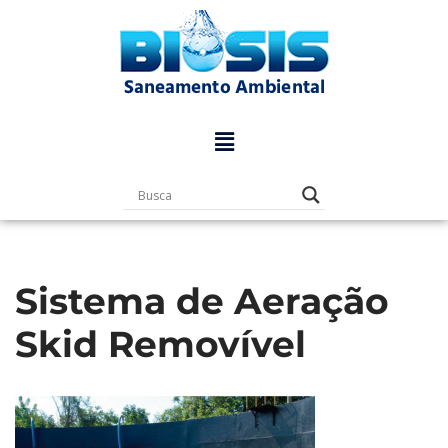
Pular
para
o
conteúdo
Sistema de Aeração
Skid Removível