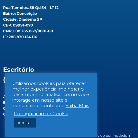
Rua Tamoios, 58 Qd 34 – LT 12
Bairro: Conceição
Cidade: Diadema SP
CEP: 09991-070
CNPJ: 08.265.067/0001-60
IE: 286.830.124.116
Escritório
(Filial)
Utilizamos cookies para oferecer
melhor experiência, melhorar o
desempenho, analisar como você
Av. Gen. Valdomiro de Lima, 647B
interage em nosso site e
Bairro: Jabaquara
personalizar conteúdo.
Saiba Mais
Cidade: São Paulo/SP
Configuração de Cookie
CEP: 04344-070
Aceitar
© 2026 BIOSIS Saneamento Ambiental | Desenvolvido por Insidesign