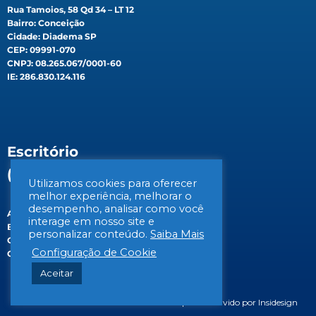
Rua Tamoios, 58 Qd 34 – LT 12
Bairro: Conceição
Cidade: Diadema SP
CEP: 09991-070
CNPJ: 08.265.067/0001-60
IE: 286.830.124.116
Escritório
(Filial)
Utilizamos cookies para oferecer
melhor experiência, melhorar o
desempenho, analisar como você
Av. Gen. Valdomiro de Lima, 647B
interage em nosso site e
Bairro: Jabaquara
personalizar conteúdo.
Saiba Mais
Cidade: São Paulo/SP
Configuração de Cookie
CEP: 04344-070
Aceitar
© 2026 BIOSIS Saneamento Ambiental | Desenvolvido por Insidesign