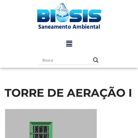
Pular
para
o
conteúdo
TORRE DE AERAÇÃO I