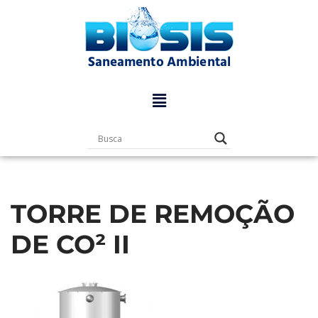
Pular
para
o
conteúdo
TORRE DE REMOÇÃO
DE CO² II