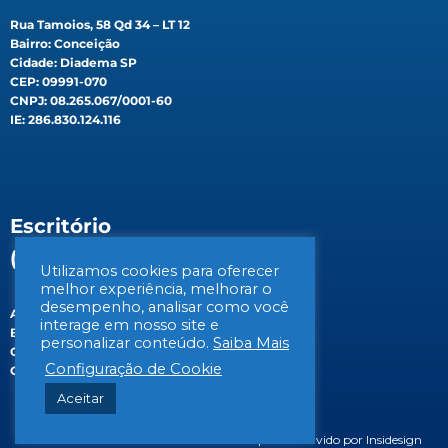
Rua Tamoios, 58 Qd 34 – LT 12
Bairro: Conceição
Cidade: Diadema SP
CEP: 09991-070
CNPJ: 08.265.067/0001-60
IE: 286.830.124.116
Escritório
(Filial)
Utilizamos cookies para oferecer
melhor experiência, melhorar o
desempenho, analisar como você
Av. Gen. Valdomiro de Lima, 647B
interage em nosso site e
Bairro: Jabaquara
personalizar conteúdo.
Saiba Mais
Cidade: São Paulo/SP
Configuração de Cookie
CEP: 04344-070
Aceitar
© 2026 BIOSIS Saneamento Ambiental | Desenvolvido por Insidesign