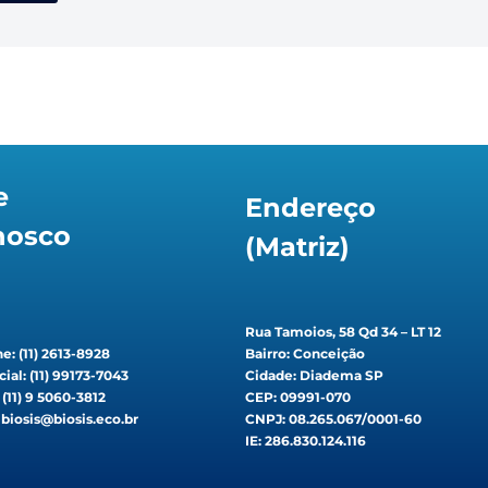
e
Endereço
nosco
(Matriz)
Rua Tamoios, 58 Qd 34 – LT 12
e: (11) 2613-8928
Bairro: Conceição
ial: (11) 99173-7043
Cidade: Diadema SP
: (11) 9 5060-3812
CEP: 09991-070
 biosis@biosis.eco.br
CNPJ: 08.265.067/0001-60
IE: 286.830.124.116