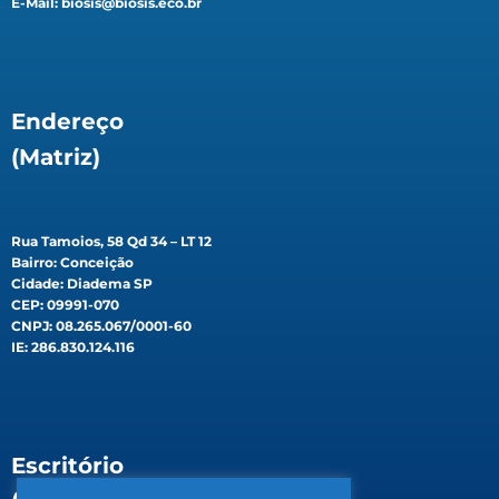
E-Mail: biosis@biosis.eco.br
Endereço
(Matriz)
Rua Tamoios, 58 Qd 34 – LT 12
Bairro: Conceição
Cidade: Diadema SP
CEP: 09991-070
CNPJ: 08.265.067/0001-60
IE: 286.830.124.116
Escritório