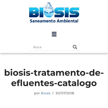
Pular
para
o
conteúdo
biosis-tratamento-de-
efluentes-catalogo
por
Biosis
30/07/2018