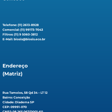
Telefone: (11) 2613-8928
Comercial: (11) 99173-7043
Filtros: (11) 9 5060-3812
E-Mail: biosis@biosis.eco.br
Endereço
(Matriz)
Rua Tamoios, 58 Qd 34 – LT 12
Bairro: Conceição
Cidade: Diadema SP
CEP: 09991-070
CNPJ: 08.265.067/0001-60